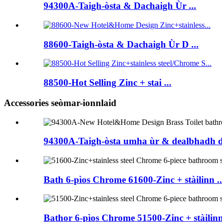
94300A-Taigh-òsta & Dachaigh Ùr ...
88600-Taigh-òsta & Dachaigh Ùr D ...
88500-Hot Selling Zinc + stai ...
Accessories seòmar-ionnlaid
94300A-Taigh-òsta umha ùr & dealbhadh da
Bath 6-pìos Chrome 61600-Zinc + stàilinn ..
Bathor 6-pìos Chrome 51500-Zinc + stàilinn 