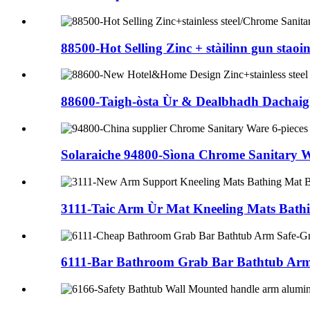
88500-Hot Selling Zinc + stàilinn gun staoin
88600-Taigh-òsta Ùr & Dealbhadh Dachaigh Z
Solaraiche 94800-Sìona Chrome Sanitary Wa
3111-Taic Arm Ùr Mat Kneeling Mats Bathin
6111-Bar Bathroom Grab Bar Bathtub Arm 