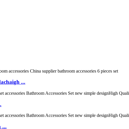
chaigh ...
.
...