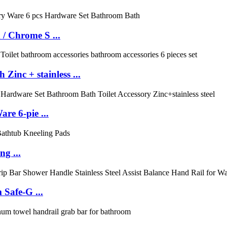
 / Chrome S ...
inc + stainless ...
re 6-pie ...
g ...
Safe-G ...