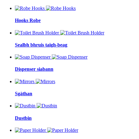
Hooks Robe
Sealbh bhruis taigh-beag
Dispenser siabann
Sgàthan
Dustbin