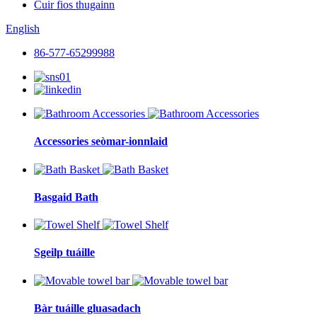
Cuir fios thugainn
English
86-577-65299988
Accessories seòmar-ionnlaid
Basgaid Bath
Sgeilp tuáille
Bàr tuáille gluasadach