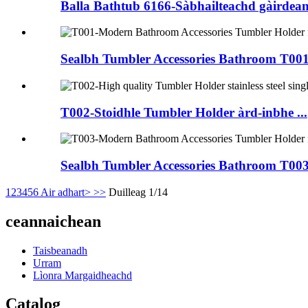
Balla Bathtub 6166-Sàbhailteachd gàirdean l
Sealbh Tumbler Accessories Bathroom T001
T002-Stoidhle Tumbler Holder àrd-inbhe ...
Sealbh Tumbler Accessories Bathroom T003
1
2
3
4
5
6
Air adhart>
>>
Duilleag 1/14
ceannaichean
Taisbeanadh
Urram
Lìonra Margaidheachd
Catalog