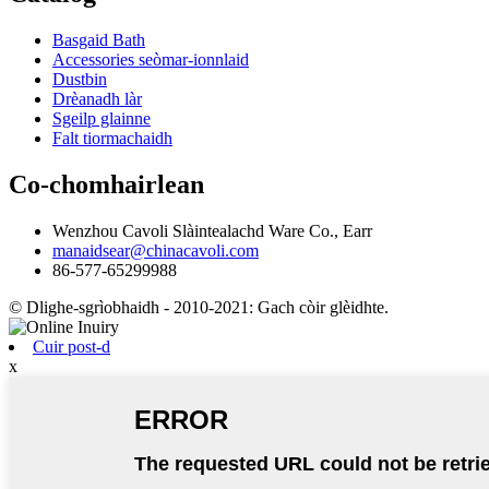
Basgaid Bath
Accessories seòmar-ionnlaid
Dustbin
Drèanadh làr
Sgeilp glainne
Falt tiormachaidh
Co-chomhairlean
Wenzhou Cavoli Slàintealachd Ware Co., Earr
manaidsear@chinacavoli.com
86-577-65299988
© Dlighe-sgrìobhaidh - 2010-2021: Gach còir glèidhte.
Cuir post-d
x