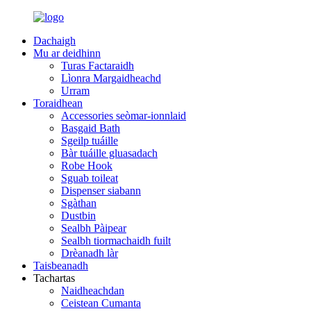
Dachaigh
Mu ar deidhinn
Turas Factaraidh
Lìonra Margaidheachd
Urram
Toraidhean
Accessories seòmar-ionnlaid
Basgaid Bath
Sgeilp tuáille
Bàr tuáille gluasadach
Robe Hook
Sguab toileat
Dispenser siabann
Sgàthan
Dustbin
Sealbh Pàipear
Sealbh tiormachaidh fuilt
Drèanadh làr
Taisbeanadh
Tachartas
Naidheachdan
Ceistean Cumanta