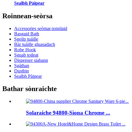
Sealbh Pàipear
Roinnean-seòrsa
Accessories seòmar-ionnlaid
Basgaid Bath
Sgeilp tuáille
Bàr tuáille gluasadach
Robe Hook
Sguab toileat
Dispenser siabann
Sgàthan
Dustbin
Sealbh Pàipear
Bathar sònraichte
Solaraiche 94800-Sìona Chrome ...